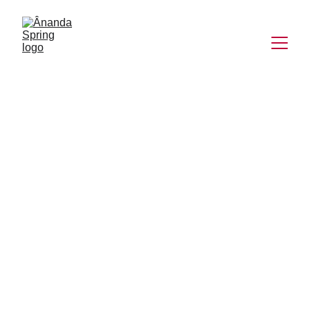
Le Yoga du
Cachemire
L'ancestrale tradition indienne du Yoga à la saveur Non Duelle du
Cachemire.
KATE GIQUEL
9/29/2024