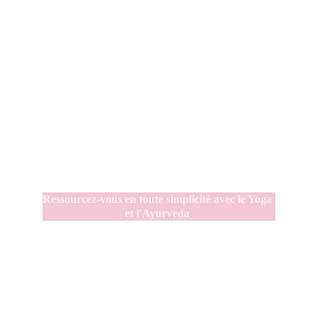
Ressourcez-vous en toute simplicité avec le Yoga 
et l'Ayurveda 